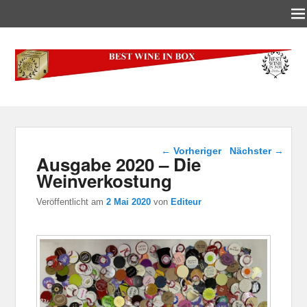
Best-Wine-In-Box
Concours International Best-Wine-In-Box
Beitragsnavigation
←
Vorheriger
Nächster
→
Ausgabe 2020 – Die
Weinverkostung
Veröffentlicht am
2 Mai 2020
von
Editeur