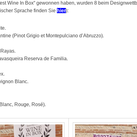
est Wine In Box“ gewonnen haben, wurden 8 beim Designwettb
sischer Sprache finden Sie
hier
):
te.
ntine (Pinot Grigio et Montepulciano d’Abruzzo).
 Rayas.
avasqueira Reserva de Familia.
x.
vignon Blanc.
(Blanc, Rouge, Rosé).