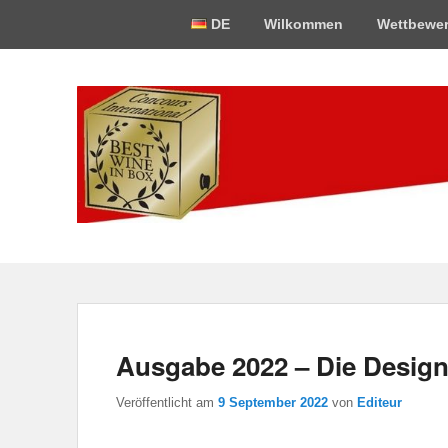
Oberes
DE
Wilkommen
Wettbewe
Menü
Best-Wine-In-Bo
Concours International Best-Wine-In-Box
Ausgabe 2022 – Die Desig
Veröffentlicht am
9 September 2022
von
Editeur