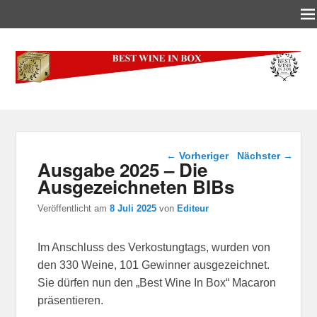
Best-Wine-In-Box
Concours International Best-Wine-In-Box
Beitragsnavigation
←
Vorheriger
Nächster
→
Ausgabe 2025 – Die
Ausgezeichneten BIBs
Veröffentlicht am
8 Juli 2025
von
Editeur
Im Anschluss des Verkostungtags, wurden von
den 330 Weine, 101 Gewinner ausgezeichnet.
Sie dürfen nun den „Best Wine In Box“ Macaron
präsentieren.