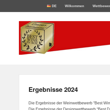
Oberes
DE
Wilkommen
Wettbewe
Menü
Best-Wine-In-Bo
Concours International Best-Wine-In-Box
Ergebnisse 2024
Die Ergebnisse der Weinwettbewerb “Best Win
Die Ergebnisse der Designwettbewerb “Best D