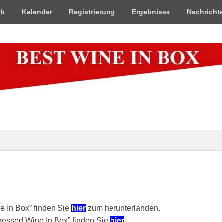
rb
Kalender
Registrierung
Ergebnisse
Nachricht
x
e In Box” finden Sie
hier
zum herunterlanden.
ressed Wine In Box” finden Sie
hier
.