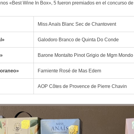
inos «Best Wine In Box», 5 fueron premiados en el concurso d
Miss Anaïs Blanc Sec de Chantovent
l»
Galodoro Branco de Quinta Do Conde
r»
Barone Montalto Pinot Grigio de Mgm Mondo
poraneo»
Farniente Rosé de Mas Edem
AOP Côtes de Provence de Pierre Chavin