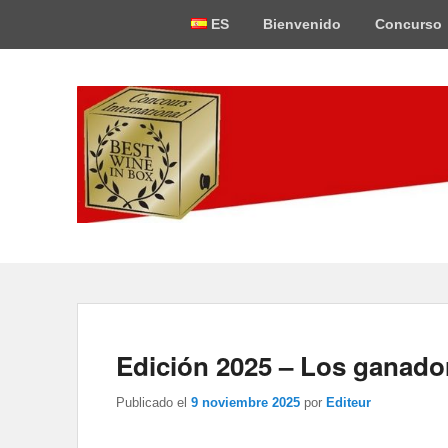
Menú
ES
Bienvenido
Concurso
superior
Best-Wine-In-Bo
Concours International Best-Wine-In-Box
Edición 2025 – Los ganado
Publicado el
9 noviembre 2025
por
Editeur