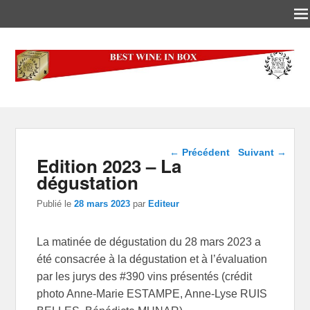
Best-Wine-In-Box
Concours International Best-Wine-In-Box
Navigation dans les
←
Précédent
Suivant
→
Edition 2023 – La
articles
dégustation
Publié le
28 mars 2023
par
Editeur
La matinée de dégustation du 28 mars 2023 a
été consacrée à la dégustation et à l’évaluation
par les jurys des #390 vins présentés (crédit
photo Anne-Marie ESTAMPE, Anne-Lyse RUIS