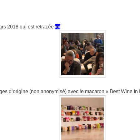
rs 2018 qui est retracée
ici
.
ges d’origine (non anonymisé) avec le macaron « Best Wine In 