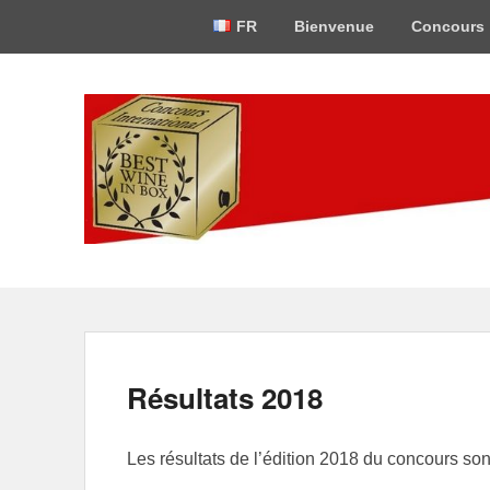
Menu
FR
Bienvenue
Concours
du
haut
Best-Wine-In-Bo
Concours International Best-Wine-In-Box
Résultats 2018
Les résultats de l’édition 2018 du concours so