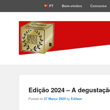
Top
PT
Bem-vindos
Concurso
Menu
Best-Wine-In-Bo
Concours International Best-Wine-In-Box
Edição 2024 – A degustaçã
Posted on
27 Março 2024
by
Editeur